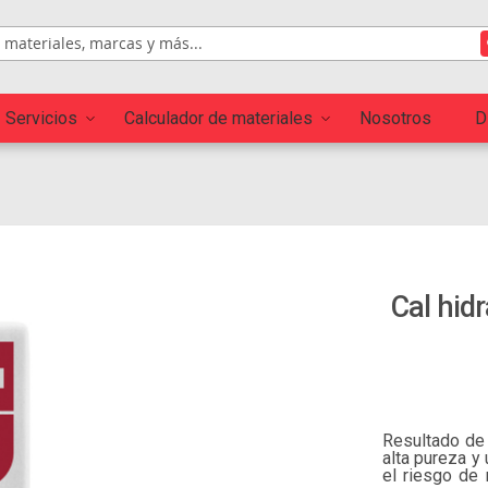
Servicios
Calculador de materiales
Nosotros
D
Skip to
Cal hid
the
beginning
of the
images
gallery
Resultado de 
alta pureza y
el riesgo de 