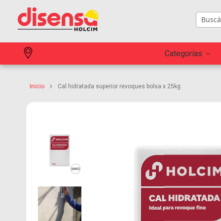
Categorías
Inicio
Cal hidratada superior revoques bolsa x 25kg
Skip to
the end
of the
images
gallery