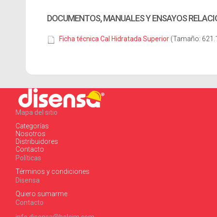
DOCUMENTOS, MANUALES Y ENSAYOS RELAC
Ficha técnica Cal Hidratada Superior
(Tamaño: 621.
Mapa del sitio
Categorías
Nosotros
Distribuidores
Contacto
Políticas
Términos y condiciones
Disensa
Quiero sumarme
Contacto
info.disensa@holcim.com