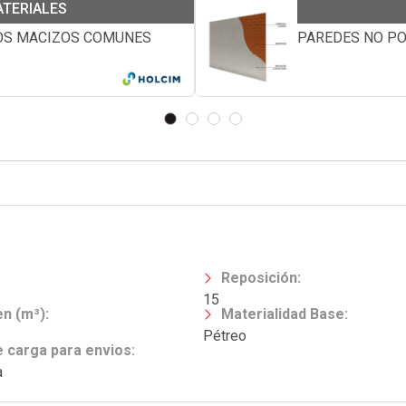
ATERIALES
LOS MACIZOS COMUNES
PAREDES NO PO
Reposición
:
15
n (m³)
:
Materialidad Base
:
Pétreo
e carga para envios
:
a