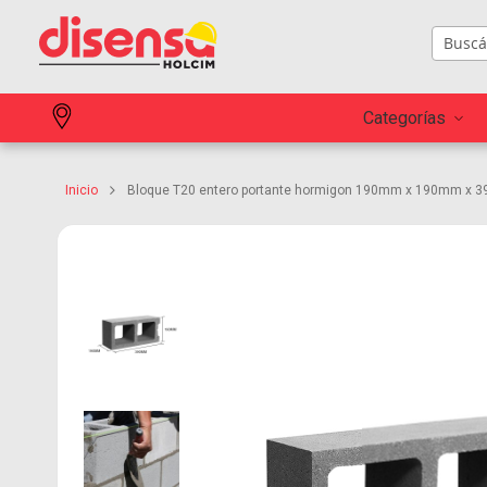
Categorías
Inicio
Bloque T20 entero portante hormigon 190mm x 190mm x
Skip to
the end
of the
images
gallery