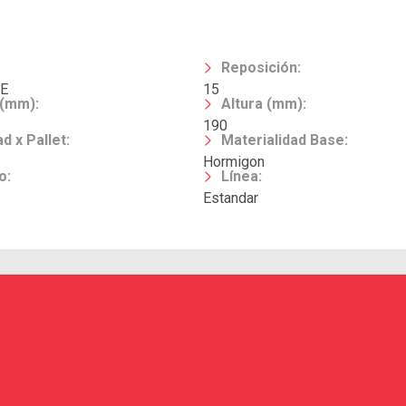
Reposición
:
E
15
 (mm)
:
Altura (mm)
:
190
d x Pallet
:
Materialidad Base
:
Hormigon
o
:
Línea
:
Estandar