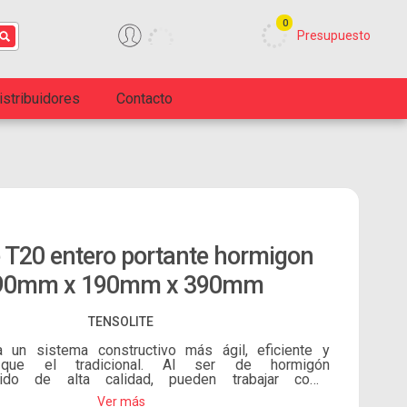
0
Presupuesto
istribuidores
Contacto
 T20 entero portante hormigon
90mm x 190mm x 390mm
TENSOLITE
 un sistema constructivo más ágil, eficiente y
que el tradicional. Al ser de hormigón
mido de alta calidad, pueden trabajar como
erdidos para construir columnas y vigas en su
Ver más