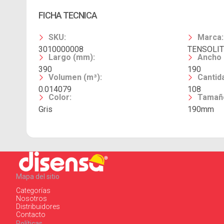
FICHA TECNICA
SKU
:
Marca
:
3010000008
TENSOLIT
Largo (mm)
:
Ancho
390
190
Volumen (m³)
:
Cantida
0.014079
108
Color
:
Tamañ
Gris
190mm
Mapa del sitio
Categorías
Nosotros
Distribuidores
Contacto
Políticas