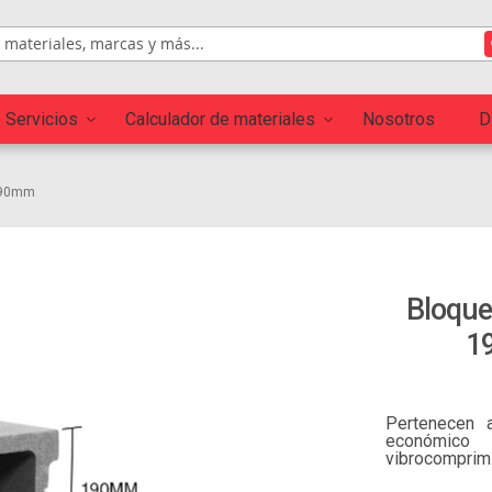
Servicios
Calculador de materiales
Nosotros
D
 390mm
Skip to
Bloque
the
beginning
1
of the
images
gallery
Pertenecen a
económico 
vibrocompri
encofrados p