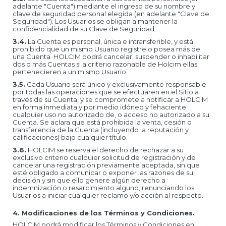
adelante "Cuenta") mediante el ingreso de su nombre y
clave de seguridad personal elegida (en adelante "Clave de
Seguridad"). Los Usuarios se obligan a mantener la
confidencialidad de su Clave de Seguridad.
3.4.
La Cuenta es personal, única e intransferible, y está
prohibido que un mismo Usuario registre o posea más de
una Cuenta. HOLCIM podrá cancelar, suspender o inhabilitar
dos o más Cuentas si a criterio razonable de Holcim ellas
pertenecieren a un mismo Usuario.
3.5.
Cada Usuario será único y exclusivamente responsable
por todas las operaciones que se efectuaren en el Sitio a
través de su Cuenta, y se compromete a notificar a HOLCIM
en forma inmediata y por medio idóneo y fehaciente
cualquier uso no autorizado de, o acceso no autorizado a su
Cuenta. Se aclara que está prohibida la venta, cesión o
transferencia de la Cuenta (incluyendo la reputación y
calificaciones) bajo cualquier título.
3.6.
HOLCIM se reserva el derecho de rechazar a su
exclusivo criterio cualquier solicitud de registración y de
cancelar una registración previamente aceptada, sin que
esté obligado a comunicar o exponer las razones de su
decisión y sin que ello genere algún derecho a
indemnización o resarcimiento alguno, renunciando los
Usuarios a iniciar cualquier reclamo y/o acción al respecto.
4. Modificaciones de los Términos y Condiciones.
HOLCIM podrá modificar los Términos y Condiciones en