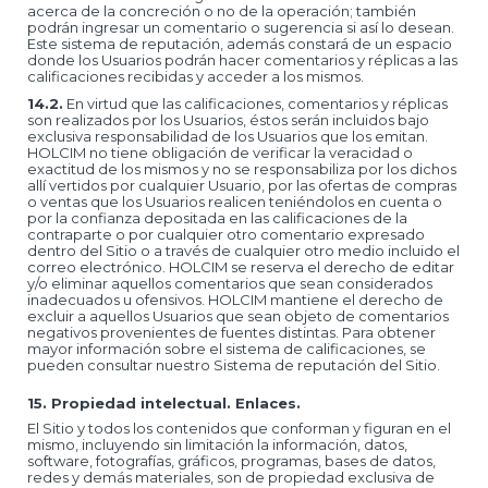
acerca de la concreción o no de la operación; también
podrán ingresar un comentario o sugerencia si así lo desean.
Este sistema de reputación, además constará de un espacio
donde los Usuarios podrán hacer comentarios y réplicas a las
calificaciones recibidas y acceder a los mismos.
14.2.
En virtud que las calificaciones, comentarios y réplicas
son realizados por los Usuarios, éstos serán incluidos bajo
exclusiva responsabilidad de los Usuarios que los emitan.
HOLCIM no tiene obligación de verificar la veracidad o
exactitud de los mismos y no se responsabiliza por los dichos
allí vertidos por cualquier Usuario, por las ofertas de compras
o ventas que los Usuarios realicen teniéndolos en cuenta o
por la confianza depositada en las calificaciones de la
contraparte o por cualquier otro comentario expresado
dentro del Sitio o a través de cualquier otro medio incluido el
correo electrónico. HOLCIM se reserva el derecho de editar
y/o eliminar aquellos comentarios que sean considerados
inadecuados u ofensivos. HOLCIM mantiene el derecho de
excluir a aquellos Usuarios que sean objeto de comentarios
negativos provenientes de fuentes distintas. Para obtener
mayor información sobre el sistema de calificaciones, se
pueden consultar nuestro Sistema de reputación del Sitio.
15. Propiedad intelectual. Enlaces.
El Sitio y todos los contenidos que conforman y figuran en el
mismo, incluyendo sin limitación la información, datos,
software, fotografías, gráficos, programas, bases de datos,
redes y demás materiales, son de propiedad exclusiva de