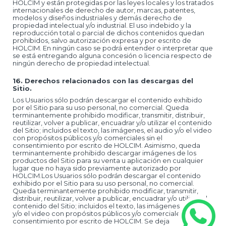
HOLCIM y están protegidas por las leyes locales y los tratados
internacionales de derecho de autor, marcas, patentes,
modelos y diseños industriales y demás derecho de
propiedad intelectual y/o industrial. El uso indebido y la
reproducción total o parcial de dichos contenidos quedan
prohibidos, salvo autorización expresa y por escrito de
HOLCIM. En ningún caso se podrá entender o interpretar que
se está entregando alguna concesión o licencia respecto de
ningún derecho de propiedad intelectual.
16. Derechos relacionados con las descargas del
Sitio.
Los Usuarios sólo podrán descargar el contenido exhibido
por el Sitio para su uso personal, no comercial. Queda
terminantemente prohibido modificar, transmitir, distribuir,
reutilizar, volver a publicar, encuadrar y/o utilizar el contenido
del Sitio; incluidos el texto, las imágenes, el audio y/o el video
con propósitos públicos y/o comerciales sin el
consentimiento por escrito de HOLCIM. Asimismo, queda
terminantemente prohibido descargar imágenes de los
productos del Sitio para su venta u aplicación en cualquier
lugar que no haya sido previamente autorizado por
HOLCIM.Los Usuarios sólo podrán descargar el contenido
exhibido por el Sitio para su uso personal, no comercial.
Queda terminantemente prohibido modificar, transmitir,
distribuir, reutilizar, volver a publicar, encuadrar y/o utilizar el
contenido del Sitio; incluidos el texto, las imágenes, el audio
y/o el video con propósitos públicos y/o comerciales sin el
consentimiento por escrito de HOLCIM. Se deja