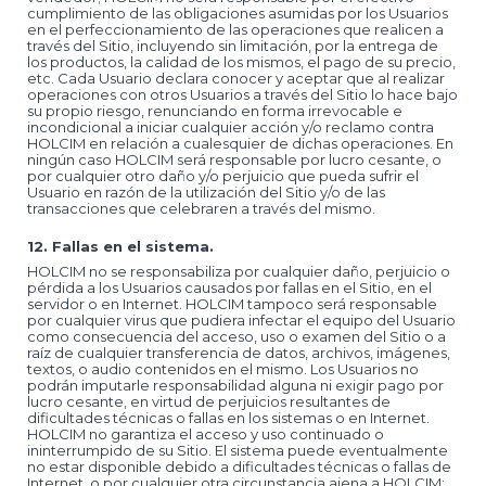
cumplimiento de las obligaciones asumidas por los Usuarios
en el perfeccionamiento de las operaciones que realicen a
través del Sitio, incluyendo sin limitación, por la entrega de
los productos, la calidad de los mismos, el pago de su precio,
etc. Cada Usuario declara conocer y aceptar que al realizar
operaciones con otros Usuarios a través del Sitio lo hace bajo
su propio riesgo, renunciando en forma irrevocable e
incondicional a iniciar cualquier acción y/o reclamo contra
HOLCIM en relación a cualesquier de dichas operaciones. En
ningún caso HOLCIM será responsable por lucro cesante, o
por cualquier otro daño y/o perjuicio que pueda sufrir el
Usuario en razón de la utilización del Sitio y/o de las
transacciones que celebraren a través del mismo.
12. Fallas en el sistema.
HOLCIM no se responsabiliza por cualquier daño, perjuicio o
pérdida a los Usuarios causados por fallas en el Sitio, en el
servidor o en Internet. HOLCIM tampoco será responsable
por cualquier virus que pudiera infectar el equipo del Usuario
como consecuencia del acceso, uso o examen del Sitio o a
raíz de cualquier transferencia de datos, archivos, imágenes,
textos, o audio contenidos en el mismo. Los Usuarios no
podrán imputarle responsabilidad alguna ni exigir pago por
lucro cesante, en virtud de perjuicios resultantes de
dificultades técnicas o fallas en los sistemas o en Internet.
HOLCIM no garantiza el acceso y uso continuado o
ininterrumpido de su Sitio. El sistema puede eventualmente
no estar disponible debido a dificultades técnicas o fallas de
Internet, o por cualquier otra circunstancia ajena a HOLCIM;